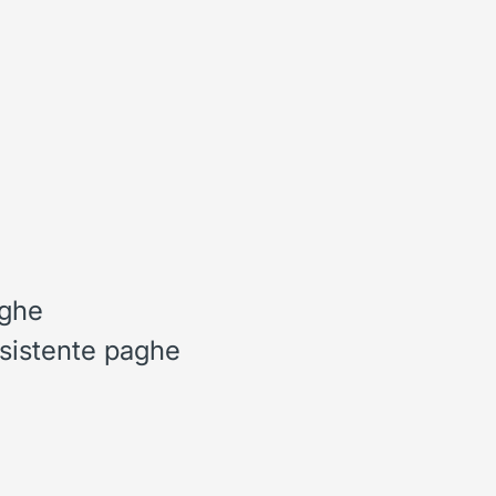
aghe
ssistente paghe