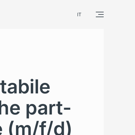
IT
tabile
he part-
 (m/f/d)