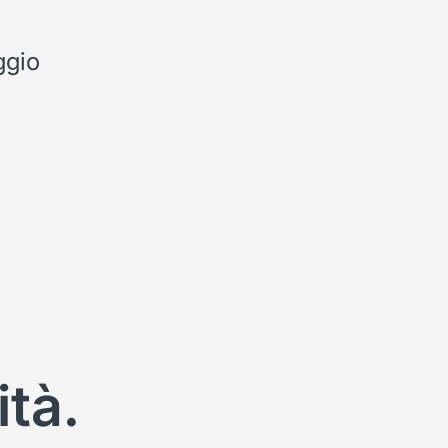
ggio
ità.