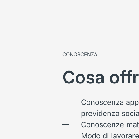
CONOSCENZA
Cosa off
Conoscenza appro
previdenza socia
Conoscenze mate
Modo di lavorare 