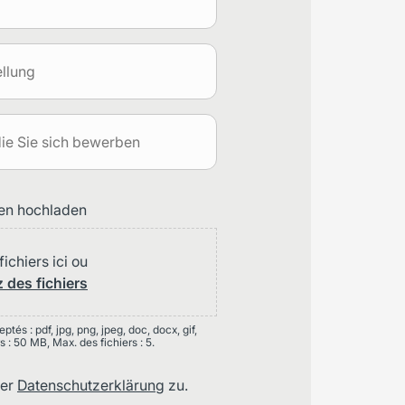
en hochladen
ichiers ici ou
 des fichiers
tés : pdf, jpg, png, jpeg, doc, docx, gif,
s : 50 MB, Max. des fichiers : 5.
der
Datenschutzerklärung
zu.