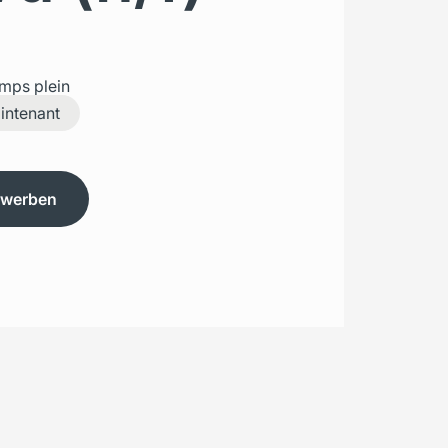
mps plein
aintenant
ewerben