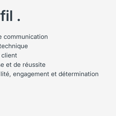
il .
de communication
technique
 client
se et de réussite
lité, engagement et détermination