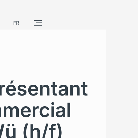
FR
résentant
mercial
ü (h/f)