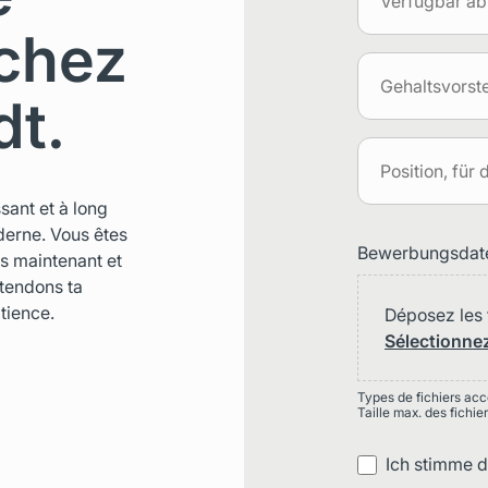
 chez
dt.
ssant et à long
derne. Vous êtes
Bewerbungsdat
ès maintenant et
ttendons ta
tience.
Déposez les f
Sélectionnez
Types de fichiers accep
Taille max. des fichier
Ich stimme 