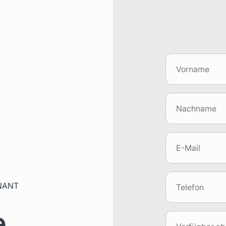
NANT
e