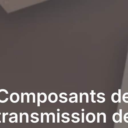
Composants
d
transmission
d